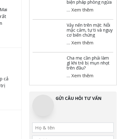
biện pháp phòng ngừa
 Mai
…
Xem thêm
rất
̃n
Vảy nến trên mặt: Nỗi
mặc cảm, tự ti và nguy
cơ biến chứng
…
Xem thêm
Cha mẹ cần phải làm
gì khi trẻ bị mụn nhọt
trên đầu?
…
Xem thêm
p cả
trị
GỬI CÂU HỎI TƯ VẤN