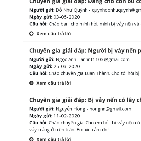
Chuyên gia giải đáp: Đang cho con bú
Người gửi:
Đỗ Như Quỳnh - quynhdonhuquynh@gm
Ngày gửi:
03-05-2020
Câu hỏi:
Chào bạn. cho mình hỏi, mình bị vảy nến v
Xem câu trả lời
Chuyên gia giải đáp: Người bị vảy nến p
Người gửi:
Ngọc Anh - anhnt1103@gmail.com
Ngày gửi:
25-03-2020
Câu hỏi:
Chào chuyên gia Luân Thành. Cho tôi hỏi bị
Xem câu trả lời
Chuyên gia giải đáp: Bị vảy nến có lây
Người gửi:
Nguyễn Hồng - hongnn@gmail.com
Ngày gửi:
11-02-2020
Câu hỏi:
Chào chuyên gia. Cho em hỏi, bị vảy nến có 
vảy trắng ở trên trán. Em xin cảm ơn !
Xem câu trả lời