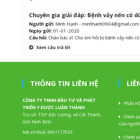
Chuyên gia giải đáp: Bệnh vảy nến có 
Người gửi:
Minh Hạnh - minhhanh0904@gmail.com
Ngày gửi:
01-01-2020
Câu hỏi:
Chào bác sĩ. Cho em hỏi bị bệnh vảy nến c
Xem câu trả lời
THÔNG TIN LIÊN HỆ
LIÊ
CÔNG TY TNHH ĐẦU TƯ VÀ PHÁT
Phản hồ
TRIỂN Y DƯỢC LUÂN THÀNH
Trụ sở: TDP Bắc Lương, xã Cát Thành,
Chính s
tỉnh Ninh Bình
của người
Mã số thuế: 0601177033
Chính s