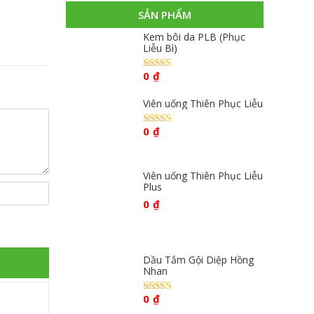
SẢN PHẨM
Kem bôi da PLB (Phục
Liễu Bì)
0
₫
Được xếp
hạng
4.67
5
sao
Viên uống Thiên Phục Liễu
0
₫
Được xếp
hạng
4.67
5
sao
Viên uống Thiên Phục Liễu
Plus
0
₫
Dầu Tắm Gội Diệp Hồng
Nhan
0
₫
Được xếp
hạng
4.59