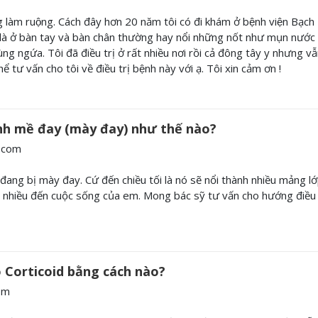
làm ruộng. Cách đây hơn 20 năm tôi có đi khám ở bệnh viện Bạch
i là ở bàn tay và bàn chân thường hay nổi những nốt như mụn nước 
ùng ngứa. Tôi đã điều trị ở rất nhiều nơi rồi cả đông tây y nhưng vâ
 tư vấn cho tôi về điều trị bệnh này với ạ. Tôi xin cảm ơn !
ệnh mề đay (mày đay) như thế nào?
.com
ang bị mày đay. Cứ đến chiều tối là nó sẽ nổi thành nhiều mảng lớ
g nhiều đến cuộc sống của em. Mong bác sỹ tư vấn cho hướng điều 
ó Corticoid bằng cách nào?
om