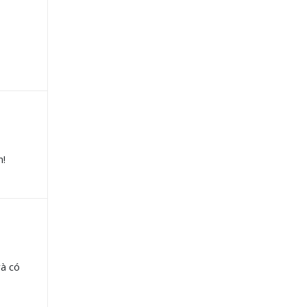
n!
và có