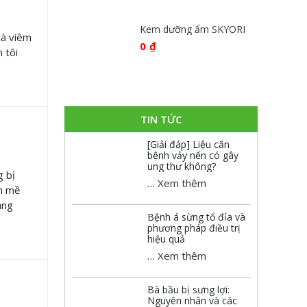
5 sao
Kem dưỡng ẩm SKYORI
là viêm
0
₫
 tôi
TIN TỨC
[Giải đáp] Liệu căn
bệnh vảy nến có gây
ung thư không?
 bị
…
Xem thêm
h mề
àng
Bệnh á sừng tổ đỉa và
phương pháp điều trị
hiệu quả
…
Xem thêm
Bà bầu bị sưng lợi:
Nguyên nhân và các