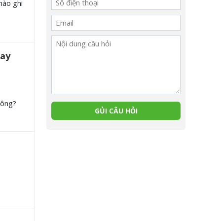
nào ghi
gay
hông?