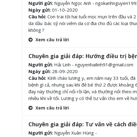
Người gửi:
Nguyễn Ngọc Anh - ngokanhnguyen19
Ngày gửi:
01-10-2020
Câu hỏi:
Con trai tôi hai tuổi mọc mụn trên đầu và 2 
da dầu .bác sỹ nói viêm da cơ đia cho đủ các loại thu
không ?
Xem câu trả lời
Chuyên gia giải đáp: Hướng điều trị bệ
Người gửi:
Hải Linh - nguyenhailinh91@gmail.com
Ngày gửi:
28-09-2020
Câu hỏi:
Kính chào lương y, em năm nay 33 tuổi, đã co
bệnh gì cả, nhưng sau khi đẻ bé thứ 2 được khoảng 6 
đay này thường chỉ nổi rồi lặn, và thường nổi theo m
nhiều khi về tối. Lương y có thể tư vấn cho em về hư
Xem câu trả lời
Chuyên gia giải đáp: Tư vấn về cách điề
Người gửi:
Nguyễn Xuân Hùng -