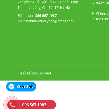
Văn phòng Hà Nội: Số 12/14 phố Hưng
Y dược L
Thịnh, phường Yên Sở, TP Hà Nội.
Chính s
Điện thoại:
096 567 1087
dược Luâ
Mail: Baithuoctrivaynen@gmail.com
Thiết kế bởi Seo Việt
Chat Zalo
096 567 1087