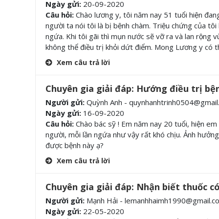
Ngày gửi:
20-09-2020
Câu hỏi:
Chào lương y, tôi năm nay 51 tuổi hiện đang 
người ta nói tôi là bị bệnh chàm. Triệu chứng của tô
ngứa. Khi tôi gãi thì mụn nước sẽ vỡ ra và lan rộng v
không thể điều trị khỏi dứt điểm. Mong Lương y có thể
Xem câu trả lời
Chuyên gia giải đáp: Hướng điều trị b
Người gửi:
Quỳnh Anh - quynhanhtrinh0504@gmail
Ngày gửi:
16-09-2020
Câu hỏi:
Chào bác sỹ ! Em năm nay 20 tuổi, hiện em đ
người, mỗi lần ngứa như vậy rất khó chịu. Ảnh hưởn
được bệnh này ạ?
Xem câu trả lời
Chuyên gia giải đáp: Nhận biết thuốc c
Người gửi:
Mạnh Hải - lemanhhaimh1990@gmail.c
Ngày gửi:
22-05-2020