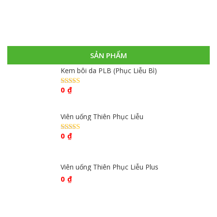
SẢN PHẨM
Kem bôi da PLB (Phục Liễu Bì)
0
₫
Được xếp
hạng
4.67
5
sao
Viên uống Thiên Phục Liễu
0
₫
Được xếp
hạng
4.67
5
sao
Viên uống Thiên Phục Liễu Plus
0
₫