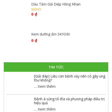
Dầu Tắm Gội Diệp Hồng Nhan
0
₫
Được xếp
hạng
4.59
5 sao
Kem dưỡng ẩm SKYORI
0
₫
TIN TỨC
[Giải đáp] Liệu căn bệnh vảy nến có gây ung
thư không?
…
Xem thêm
Bệnh á sừng tổ đỉa và phương pháp điều trị
hiệu quả
…
Xem thêm