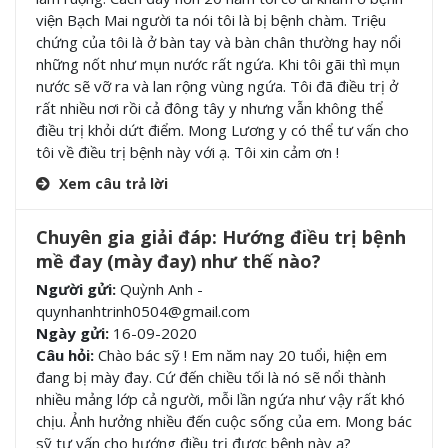
viện Bạch Mai người ta nói tôi là bị bệnh chàm. Triệu
chứng của tôi là ở bàn tay và bàn chân thường hay nổi
những nốt như mụn nước rất ngứa. Khi tôi gãi thì mụn
nước sẽ vỡ ra và lan rộng vùng ngứa. Tôi đã điều trị ở
rất nhiều nơi rồi cả đông tây y nhưng vẫn không thể
điều trị khỏi dứt điểm. Mong Lương y có thể tư vấn cho
tôi về điều trị bệnh này với ạ. Tôi xin cảm ơn !
Xem câu trả lời
Chuyên gia giải đáp: Hướng điều trị bệnh
mề đay (mày đay) như thế nào?
Người gửi:
Quỳnh Anh -
quynhanhtrinh0504@gmail.com
Ngày gửi:
16-09-2020
Câu hỏi:
Chào bác sỹ ! Em năm nay 20 tuổi, hiện em
đang bị mày đay. Cứ đến chiều tối là nó sẽ nổi thành
nhiều mảng lớp cả người, mỗi lần ngứa như vậy rất khó
chịu. Ảnh hưởng nhiều đến cuộc sống của em. Mong bác
sỹ tư vấn cho hướng điều trị được bệnh này ạ?