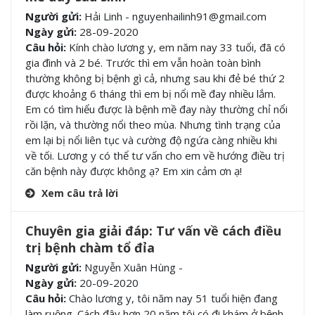
Người gửi:
Hải Linh - nguyenhailinh91@gmail.com
Ngày gửi:
28-09-2020
Câu hỏi:
Kính chào lương y, em năm nay 33 tuổi, đã có
gia đình và 2 bé. Trước thì em vẫn hoàn toàn bình
thường không bị bệnh gì cả, nhưng sau khi đẻ bé thứ 2
được khoảng 6 tháng thì em bị nổi mề đay nhiều lắm.
Em có tìm hiểu được là bệnh mề đay này thường chỉ nổi
rồi lặn, và thường nổi theo mùa. Nhưng tình trạng của
em lại bị nổi liên tục và cường độ ngứa càng nhiều khi
về tối. Lương y có thể tư vấn cho em về hướng điều trị
căn bệnh này được không ạ? Em xin cảm ơn ạ!
Xem câu trả lời
Chuyên gia giải đáp: Tư vấn về cách điều
trị bệnh chàm tổ đỉa
Người gửi:
Nguyễn Xuân Hùng -
Ngày gửi:
20-09-2020
Câu hỏi:
Chào lương y, tôi năm nay 51 tuổi hiện đang
làm ruộng. Cách đây hơn 20 năm tôi có đi khám ở bệnh