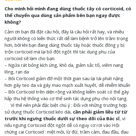
Cho mình hỏi mình đang dùng thuốc tây có corticoid, có
thể chuyển qua dùng sản phẩm bên bạn ngay được
không?
Cảm ơn bạn đã đặt câu hỏi, đây là câu hỏi rất hay, và nhiều
người không có kiến thức rất dễ làm bệnh trở lên trầm trọng
hơn, bởi khi bạn đang dùng thuốc tây hoặc thuốc đông y bị
trộn corticoid mà lại bỏ đột ngột thì tác dụng phụ của
corticoid sẽ làm cho bạn:
– Ngứa rát bỏng kích ứng, khô da, giảm sắc tố, viêm nang
lông, rạn da
– Bôi Corticoid giảm đỡ một thời gian sau lại tái phát nặng
hơn gây teo da và gây mao mạch xuất huyết, dễ nhiễm khuẩn
– Bôi Corticoid trên diện rộng và không kiểm soát có thể gây
hấp thu hệ thống vào cơ thể sinh tác dụng phụ cho nội tạng.
Vì thế nên phải đặc biệt chú ý : Đối với những trường hợp
sử dụng thuốc Corticoid kéo dài,
cần phải giảm liều từ từ
trước khi ngưng thuốc dưới sự theo dõi của Bác sĩ
, vì
nếu ngưng Corticoid đột ngột dễ có nguy cơ rơi vào Hội
chứng cai Corticoid : mệt mỏi, lừ đừ, trầm cảm, đau đầu, đau