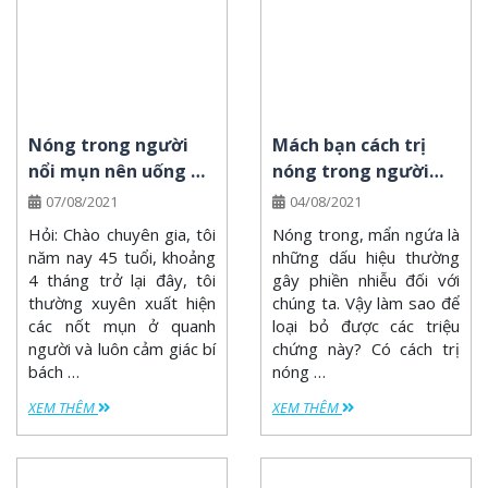
Nóng trong người
Mách bạn cách trị
nổi mụn nên uống gì
nóng trong người
để cải thiện?
nổi mụn hiệu quả,
07/08/2021
04/08/2021
không tốn kém
Hỏi: Chào chuyên gia, tôi
Nóng trong, mẩn ngứa là
năm nay 45 tuổi, khoảng
những dấu hiệu thường
4 tháng trở lại đây, tôi
gây phiền nhiễu đối với
thường xuyên xuất hiện
chúng ta. Vậy làm sao để
các nốt mụn ở quanh
loại bỏ được các triệu
người và luôn cảm giác bí
chứng này? Có cách trị
bách …
nóng …
XEM THÊM
XEM THÊM