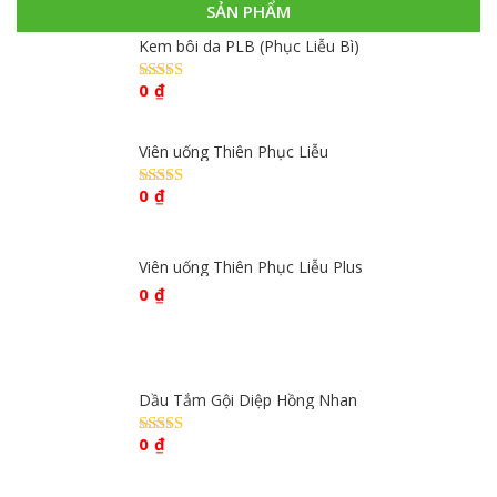
SẢN PHẨM
Kem bôi da PLB (Phục Liễu Bì)
0
₫
Được xếp
hạng
4.67
5
sao
Viên uống Thiên Phục Liễu
0
₫
Được xếp
hạng
4.67
5
sao
Viên uống Thiên Phục Liễu Plus
0
₫
Dầu Tắm Gội Diệp Hồng Nhan
0
₫
Được xếp
hạng
4.59
5 sao