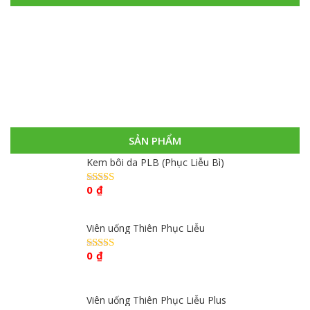
SẢN PHẨM
Kem bôi da PLB (Phục Liễu Bì)
0
₫
Được xếp
hạng
4.67
5
sao
Viên uống Thiên Phục Liễu
0
₫
Được xếp
hạng
4.67
5
sao
Viên uống Thiên Phục Liễu Plus