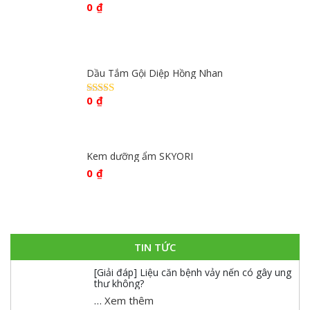
0
₫
Dầu Tắm Gội Diệp Hồng Nhan
0
₫
Được xếp
hạng
4.59
5 sao
Kem dưỡng ẩm SKYORI
0
₫
TIN TỨC
[Giải đáp] Liệu căn bệnh vảy nến có gây ung
thư không?
…
Xem thêm