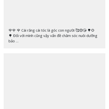
🌹🌹 🌹 Cái răng cái tóc là góc con người 🥰😍😘 🌳🌻
🌳 Đối với mình cũng vậy vấn đề chăm sóc nuôi dưỡng
bảo …