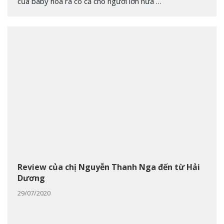
của baby hoá ra có cả cho người lớn nữa …
Review của chị Nguyễn Thanh Nga đến từ Hải
Dương
29/07/2020